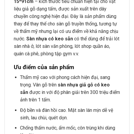
15*91cm
– kích thước tiêu chuẩn hiện tại cho vật
liệu giả gỗ dạng tấm, được sản xuất trên dây
chuyền công nghệ hiện đại. Đây là sản phẩm dùng
thay để thay thế cho sàn gỗ truyền thống, tương tự
về thẩm mỹ nhưng lại có ưu điểm về khả năng chịu
nước.
Sàn nhựa có keo sẵn
có thể dùng để trải lót
sàn nhà ở, lót sàn văn phòng, lót shop quần áo,
quán cà phê, phòng tập gym v.v.
Ưu điểm của sản phẩm
Thẩm mỹ cao với phong cách hiện đại, sang
trọng. Vân gỗ trên
sàn nhựa giả gỗ có keo
sẵn
được in với độ phân giải trên 300 triệu điểm
ảnh trên 1 tấm.
Độ bền và đàn hồi cao. Mặt sàn lán mịn dễ vệ
sinh, lau chùi, quét dọn.
Chống thấm nước, ẩm mốc, côn trùng khi dùng