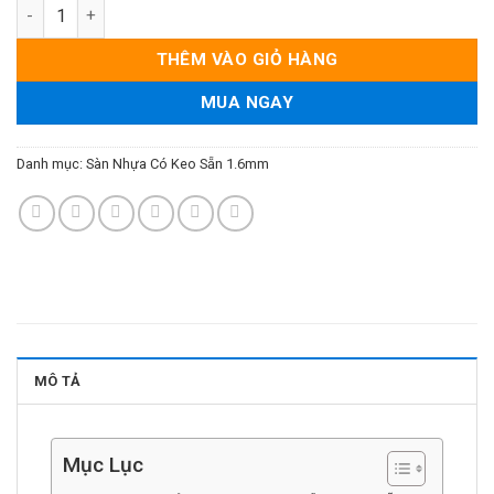
Sàn Nhựa Giả Gỗ Có Keo Sẵn 1.6mm - Mã T024 số lượng
THÊM VÀO GIỎ HÀNG
MUA NGAY
Danh mục:
Sàn Nhựa Có Keo Sẵn 1.6mm
MÔ TẢ
Mục Lục