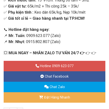
✅
Kích thước tấm:
15*91cm. Thùng 36 tấm = 5m2
✅
Giá vật tư:
65k/m2 + Thi công 25k – 35k/
✅
Phụ kiện tính :
Keo dán 65k/kg, Nẹp 10k/mét
✅
Giá tốt sỉ lẻ – Giao hàng nhanh tại TP.HCM!
📞
Hotline đặt hàng ngay:
📌
Mr. Tuấn:
0909.623.077 (Zalo)
📌
Mr. Nhựt:
0915.802.807 (Zalo)
💥
MUA NGAY – NHẮN ZALO TƯ VẤN 24/7
👉
👉
👉
Hotline 0909 623 077
Chat Facebook
Chat Zalo
Đặt Hàng Nhanh