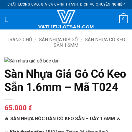
Bỏ
CHẤT LƯỢNG CAO, GIÁ CẢ CẠNH TRANH, DỊCH VỤ CHUYÊN NGHIỆP
qua
nội
0
dung
TRANG CHỦ
/
SÀN NHỰA GIẢ GỖ
/
SÀN NHỰA CÓ KEO
SẴN 1.6MM
Sàn Nhựa Giả Gỗ Có Keo
Sẵn 1.6mm – Mã T024
65.000
₫
🔥
SÀN NHỰA BÓC DÁN CÓ KEO SẴN – DÀY 1.6MM
🔥