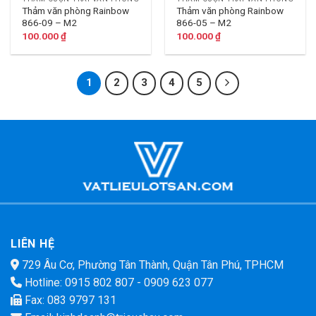
Thảm văn phòng Rainbow
Thảm văn phòng Rainbow
866-09 – M2
866-05 – M2
100.000
₫
100.000
₫
1
2
3
4
5
LIÊN HỆ
729 Âu Cơ, Phường Tân Thành, Quận Tân Phú, TPHCM
Hotline:
0915 802 807
-
0909 623 077
Fax: 083 9797 131