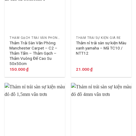
THẢM GẠCH TRẢI VĂN PHÒNG
THẢM TRẢI SỰ KIỆN GIÁ RẺ
Thảm Trải Sàn Văn Phòng
Thảm nỉ trải sàn sự kiện Màu
Manchester Carpet – C2 –
xanh yamaha – Mã TC10 /
Thảm Tấm – Thảm Gạch –
NTT12
Thảm Vuông Đế Cao Su
50x50cm
150.000
₫
21.000
₫