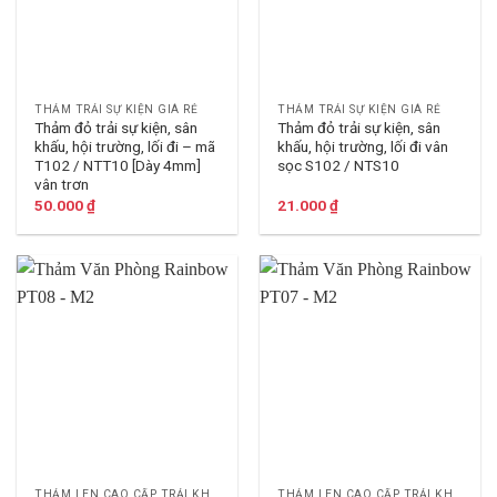
THẢM TRẢI SỰ KIỆN GIÁ RẺ
THẢM TRẢI SỰ KIỆN GIÁ RẺ
Thảm đỏ trải sự kiện, sân
Thảm đỏ trải sự kiện, sân
khấu, hội trường, lối đi – mã
khấu, hội trường, lối đi vân
T102 / NTT10 [Dày 4mm]
sọc S102 / NTS10
vân trơn
50.000
₫
21.000
₫
THẢM LEN CAO CẤP TRẢI KHÁCH SẠN
THẢM LEN CAO CẤP TRẢI KHÁCH SẠN