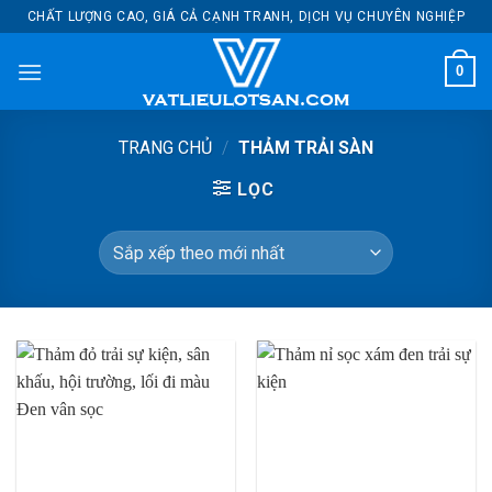
Bỏ
CHẤT LƯỢNG CAO, GIÁ CẢ CẠNH TRANH, DỊCH VỤ CHUYÊN NGHIỆP
qua
nội
0
dung
TRANG CHỦ
/
THẢM TRẢI SÀN
LỌC