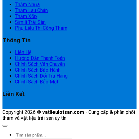
Thảm Nhựa
Thảm Lau Chân
Thảm Xốp
Simili Trải Sàn
Phụ Liệu Thi Công Thảm
Thông Tin
Liên Hệ
Hướng Dẫn Thanh Toán
Chính Sách Vận Chuyển
Chính Sách Bảo Hành
Chính Sách Đổi Trả Hàng
Chính Sách Bảo Mật
Liên Kết
Copyright 2026 ©
vatlieulotsan.com
- Cung cấp & phân phối
thảm và vật liệu trải sàn uy tín
Tìm