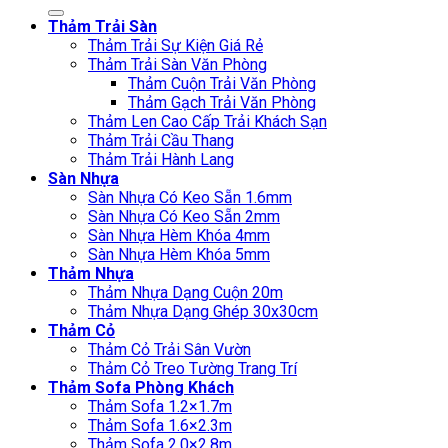
kiếm:
Thảm Trải Sàn
Thảm Trải Sự Kiện Giá Rẻ
Thảm Trải Sàn Văn Phòng
Thảm Cuộn Trải Văn Phòng
Thảm Gạch Trải Văn Phòng
Thảm Len Cao Cấp Trải Khách Sạn
Thảm Trải Cầu Thang
Thảm Trải Hành Lang
Sàn Nhựa
Sàn Nhựa Có Keo Sẵn 1.6mm
Sàn Nhựa Có Keo Sẵn 2mm
Sàn Nhựa Hèm Khóa 4mm
Sàn Nhựa Hèm Khóa 5mm
Thảm Nhựa
Thảm Nhựa Dạng Cuộn 20m
Thảm Nhựa Dạng Ghép 30x30cm
Thảm Cỏ
Thảm Cỏ Trải Sân Vườn
Thảm Cỏ Treo Tường Trang Trí
Thảm Sofa Phòng Khách
Thảm Sofa 1.2×1.7m
Thảm Sofa 1.6×2.3m
Thảm Sofa 2.0×2.8m