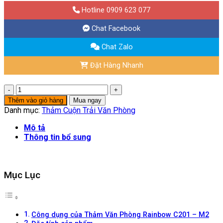
Hotline 0909 623 077
Chat Facebook
Chat Zalo
Đặt Hàng Nhanh
Thảm
Văn
Thêm vào giỏ hàng
Mua ngay
Phòng
Danh mục:
Thảm Cuộn Trải Văn Phòng
Rainbow
C201
Mô tả
-
Thông tin bổ sung
M2
số
lượng
Mục Lục
Công dụng của Thảm Văn Phòng Rainbow C201 – M2