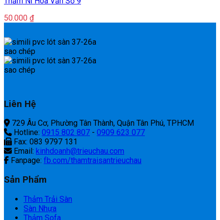
Thảm Nỉ Hoa Văn Số 9
50.000
₫
Liên Hệ
729 Âu Cơ, Phường Tân Thành, Quận Tân Phú, TPHCM
Hotline:
0915 802 807
-
0909 623 077
Fax: 083 9797 131
Email:
kinhdoanh@trieuchau.com
Fanpage:
fb.com/thamtraisantrieuchau
Sản Phẩm
Thảm Trải Sàn
Sàn Nhựa
Thảm Sofa