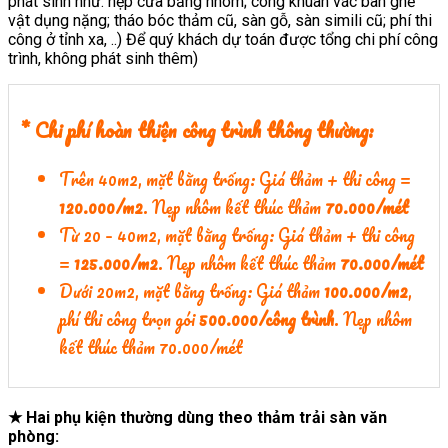
phát sinh như: nẹp cửa bằng nhôm; công khuân vác bàn ghế
vật dụng nặng; tháo bóc thảm cũ, sàn gỗ, sàn simili cũ; phí thi
công ở tỉnh xa, ..) Để quý khách dự toán được tổng chi phí công
trình, không phát sinh thêm)
* Chi phí hoàn thiện công trình thông thường:
Trên 40m2, mặt bằng trống: Giá thảm + thi công =
120.000/m2
. Nẹp nhôm kết thúc thảm
70.000/mét
Từ 20 – 40m2, mặt bằng trống: Giá thảm + thi công
=
125.000/m2
. Nẹp nhôm kết thúc thảm
70.000/mét
Dưới 20m2, mặt bằng trống: Giá thảm
100.000/m2
,
phí thi công trọn gói
500.000/công trình
. Nẹp nhôm
kết thúc thảm 70.000/mét
★ Hai phụ kiện thường dùng theo thảm trải sàn văn
phòng: