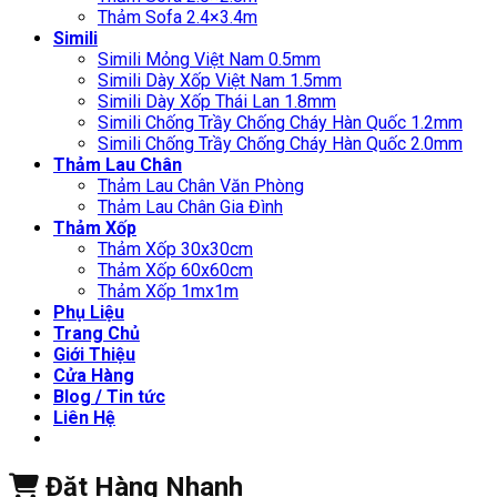
Thảm Sofa 2.4×3.4m
Simili
Simili Mỏng Việt Nam 0.5mm
Simili Dày Xốp Việt Nam 1.5mm
Simili Dày Xốp Thái Lan 1.8mm
Simili Chống Trầy Chống Cháy Hàn Quốc 1.2mm
Simili Chống Trầy Chống Cháy Hàn Quốc 2.0mm
Thảm Lau Chân
Thảm Lau Chân Văn Phòng
Thảm Lau Chân Gia Đình
Thảm Xốp
Thảm Xốp 30x30cm
Thảm Xốp 60x60cm
Thảm Xốp 1mx1m
Phụ Liệu
Trang Chủ
Giới Thiệu
Cửa Hàng
Blog / Tin tức
Liên Hệ
Đặt Hàng Nhanh