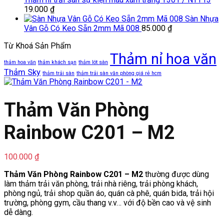
19.000
₫
Sàn Nhựa
Vân Gỗ Có Keo Sẵn 2mm Mã 008
85.000
₫
Từ Khoá Sản Phẩm
Thảm nỉ hoa văn
thảm hoa văn
thảm khách sạn
thảm lót sàn
Thảm Sky
thảm trải sàn
thảm trải sàn văn phòng giá rẻ hcm
Thảm Văn Phòng
Rainbow C201 – M2
100.000
₫
Thảm Văn Phòng Rainbow C201 – M2
thường được dùng
làm thảm trải văn phòng, trải nhà riêng, trải phòng khách,
phòng ngủ, trải shop quần áo, quán cà phê, quán bida, trải hội
trường, phòng gym, cầu thang v.v… với độ bền cao và vệ sinh
dễ dàng.