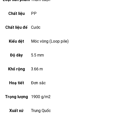
Chất liệu
PP
Chất liệu đế
Cước
Kiểu dệt
Móc vòng (Loop pile)
Độ dày
5.5 mm
Khổ rộng
3.66 m
Hoạ tiết
Đơn sắc
Trọng lượng
1900 g/m2
Xuất xứ
Trung Quốc