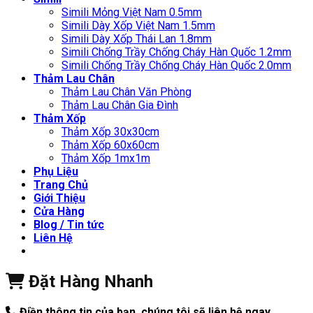
Simili Mỏng Việt Nam 0.5mm
Simili Dày Xốp Việt Nam 1.5mm
Simili Dày Xốp Thái Lan 1.8mm
Simili Chống Trầy Chống Cháy Hàn Quốc 1.2mm
Simili Chống Trầy Chống Cháy Hàn Quốc 2.0mm
Thảm Lau Chân
Thảm Lau Chân Văn Phòng
Thảm Lau Chân Gia Đình
Thảm Xốp
Thảm Xốp 30x30cm
Thảm Xốp 60x60cm
Thảm Xốp 1mx1m
Phụ Liệu
Trang Chủ
Giới Thiệu
Cửa Hàng
Blog / Tin tức
Liên Hệ
Đặt Hàng Nhanh
Điền thông tin của bạn, chúng tôi sẽ liên hệ ngay.