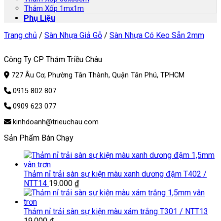
Thảm Xốp 1mx1m
Phụ Liệu
Trang chủ
/
Sàn Nhựa Giả Gỗ
/
Sàn Nhựa Có Keo Sẵn 2mm
Công Ty CP Thảm Triều Châu
727 Âu Cơ, Phường Tân Thành, Quận Tân Phú, TPHCM
0915 802 807
0909 623 077
kinhdoanh@trieuchau.com
Sản Phẩm Bán Chạy
Thảm nỉ trải sàn sự kiện màu xanh dương đậm T402 /
NTT14
19.000
₫
Thảm nỉ trải sàn sự kiện màu xám trắng T301 / NTT13
19.000
₫