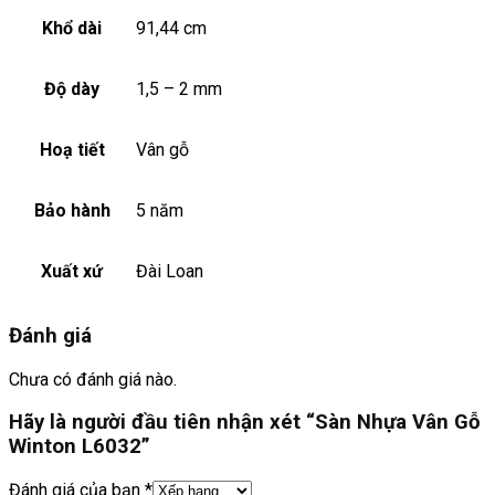
Khổ dài
91,44 cm
Độ dày
1,5 – 2 mm
Hoạ tiết
Vân gỗ
Bảo hành
5 năm
Xuất xứ
Đài Loan
Đánh giá
Chưa có đánh giá nào.
Hãy là người đầu tiên nhận xét “Sàn Nhựa Vân Gỗ
Winton L6032”
Đánh giá của bạn
*