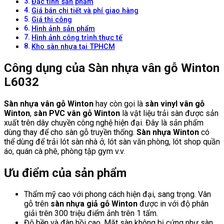
Đặc tính sản phẩm
Giá bán chi tiết và phí giao hàng
Giá thi công
Hình ảnh sản phẩm
Hình ảnh công trình thực tế
Kho sàn nhựa tại TPHCM
Công dụng của Sàn nhựa vân gỗ Winton
L6032
Sàn nhựa vân gỗ Winton
hay còn gọi là
sàn vinyl vân gỗ
Winton
,
sàn PVC vân gỗ Winton
là vật liệu trải sàn được sản
xuất trên dây chuyền công nghệ hiện đại. Đây là sản phẩm
dùng thay để cho sàn gỗ truyền thống.
Sàn nhựa Winton
có
thể dùng để trải lót sàn nhà ở, lót sàn văn phòng, lót shop quần
áo, quán cà phê, phòng tập gym v.v.
Ưu điểm của sản phẩm
Thẩm mỹ cao với phong cách hiện đại, sang trọng. Vân
gỗ trên
sàn nhựa giả gỗ Winton
được in với độ phân
giải trên 300 triệu điểm ảnh trên 1 tấm.
Độ bền và đàn hồi cao. Mặt sàn không bị cứng như sàn