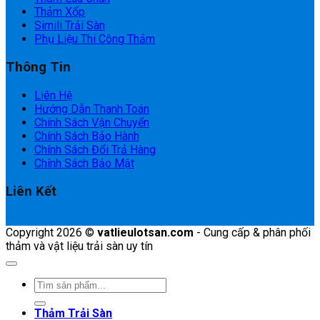
Thảm Xốp
Simili Trải Sàn
Phụ Liệu Thi Công Thảm
Thông Tin
Liên Hệ
Hướng Dẫn Thanh Toán
Chính Sách Vận Chuyển
Chính Sách Bảo Hành
Chính Sách Đổi Trả Hàng
Chính Sách Bảo Mật
Liên Kết
Copyright 2026 ©
vatlieulotsan.com
- Cung cấp & phân phối
thảm và vật liệu trải sàn uy tín
Tìm
kiếm:
Thảm Trải Sàn