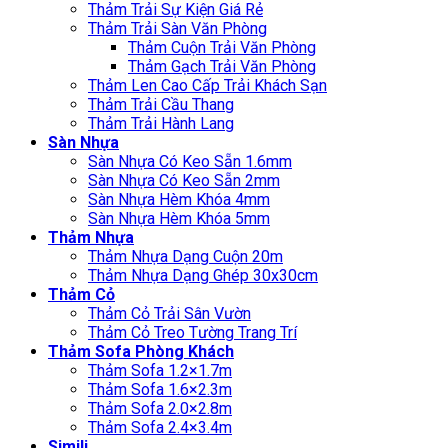
Thảm Trải Sự Kiện Giá Rẻ
Thảm Trải Sàn Văn Phòng
Thảm Cuộn Trải Văn Phòng
Thảm Gạch Trải Văn Phòng
Thảm Len Cao Cấp Trải Khách Sạn
Thảm Trải Cầu Thang
Thảm Trải Hành Lang
Sàn Nhựa
Sàn Nhựa Có Keo Sẵn 1.6mm
Sàn Nhựa Có Keo Sẵn 2mm
Sàn Nhựa Hèm Khóa 4mm
Sàn Nhựa Hèm Khóa 5mm
Thảm Nhựa
Thảm Nhựa Dạng Cuộn 20m
Thảm Nhựa Dạng Ghép 30x30cm
Thảm Cỏ
Thảm Cỏ Trải Sân Vườn
Thảm Cỏ Treo Tường Trang Trí
Thảm Sofa Phòng Khách
Thảm Sofa 1.2×1.7m
Thảm Sofa 1.6×2.3m
Thảm Sofa 2.0×2.8m
Thảm Sofa 2.4×3.4m
Simili