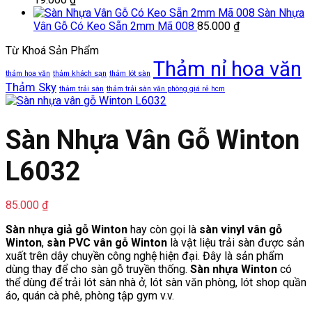
Sàn Nhựa
Vân Gỗ Có Keo Sẵn 2mm Mã 008
85.000
₫
Từ Khoá Sản Phẩm
Thảm nỉ hoa văn
thảm hoa văn
thảm khách sạn
thảm lót sàn
Thảm Sky
thảm trải sàn
thảm trải sàn văn phòng giá rẻ hcm
Sàn Nhựa Vân Gỗ Winton
L6032
85.000
₫
Sàn nhựa giả gỗ Winton
hay còn gọi là
sàn vinyl vân gỗ
Winton
,
sàn PVC vân gỗ Winton
là vật liệu trải sàn được sản
xuất trên dây chuyền công nghệ hiện đại. Đây là sản phẩm
dùng thay để cho sàn gỗ truyền thống.
Sàn nhựa Winton
có
thể dùng để trải lót sàn nhà ở, lót sàn văn phòng, lót shop quần
áo, quán cà phê, phòng tập gym v.v.