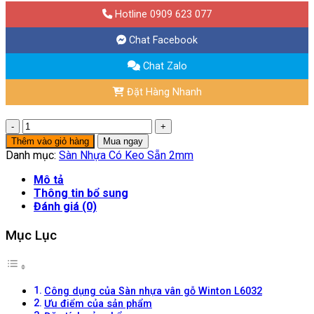
Hotline 0909 623 077
Chat Facebook
Chat Zalo
Đặt Hàng Nhanh
Sàn
Nhựa
Thêm vào giỏ hàng
Mua ngay
Vân
Danh mục:
Sàn Nhựa Có Keo Sẵn 2mm
Gỗ
Winton
Mô tả
L6032
Thông tin bổ sung
số
Đánh giá (0)
lượng
Mục Lục
Công dụng của Sàn nhựa vân gỗ Winton L6032
Ưu điểm của sản phẩm