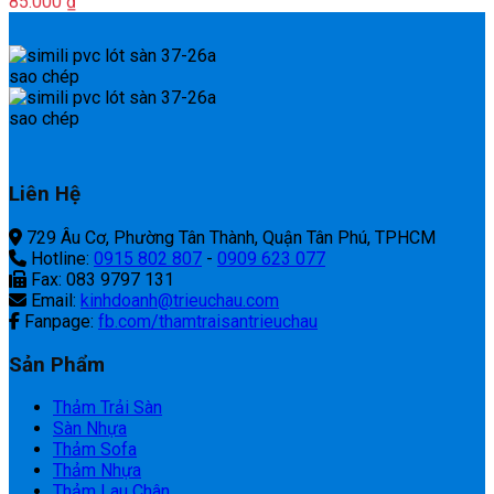
85.000
₫
Liên Hệ
729 Âu Cơ, Phường Tân Thành, Quận Tân Phú, TPHCM
Hotline:
0915 802 807
-
0909 623 077
Fax: 083 9797 131
Email:
kinhdoanh@trieuchau.com
Fanpage:
fb.com/thamtraisantrieuchau
Sản Phẩm
Thảm Trải Sàn
Sàn Nhựa
Thảm Sofa
Thảm Nhựa
Thảm Lau Chân