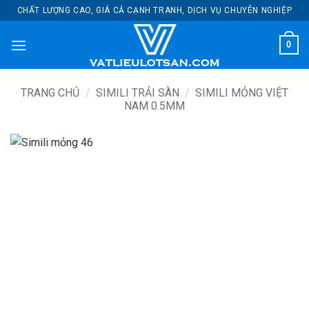
Bỏ
CHẤT LƯỢNG CAO, GIÁ CẢ CẠNH TRANH, DỊCH VỤ CHUYÊN NGHIỆP
qua
nội
0
dung
TRANG CHỦ
/
SIMILI TRẢI SÀN
/
SIMILI MỎNG VIỆT
NAM 0.5MM