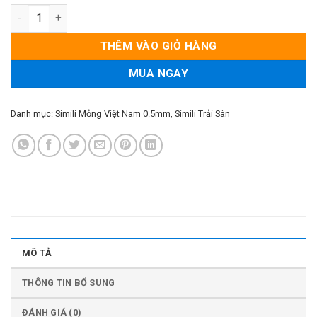
Simili Mỏng Trải Sàn Việt Nam - Dày 0.5mm - Mã 46 số lượng
THÊM VÀO GIỎ HÀNG
MUA NGAY
Danh mục:
Simili Mỏng Việt Nam 0.5mm
,
Simili Trải Sàn
MÔ TẢ
THÔNG TIN BỔ SUNG
ĐÁNH GIÁ (0)