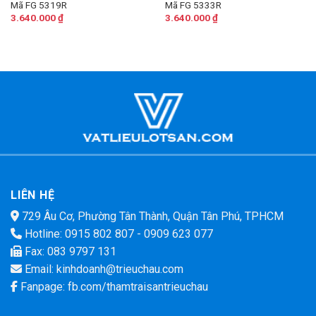
Mã FG 5319R
Mã FG 5333R
3.640.000
₫
3.640.000
₫
LIÊN HỆ
729 Âu Cơ, Phường Tân Thành, Quận Tân Phú, TPHCM
Hotline:
0915 802 807
-
0909 623 077
Fax: 083 9797 131
Email:
kinhdoanh@trieuchau.com
Fanpage:
fb.com/thamtraisantrieuchau