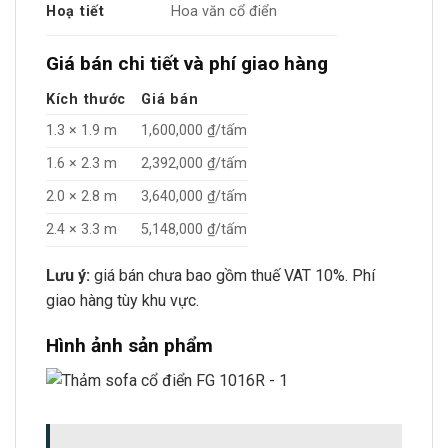
Hoạ tiết
Hoa văn cổ điển
Giá bán chi tiết và phí giao hàng
Kích thước
Giá bán
1.3 × 1.9 m
1,600,000 ₫/tấm
1.6 × 2.3 m
2,392,000 ₫/tấm
2.0 × 2.8 m
3,640,000 ₫/tấm
2.4 × 3.3 m
5,148,000 ₫/tấm
Lưu ý:
giá bán chưa bao gồm thuế VAT 10%. Phí
giao hàng tùy khu vực.
Hình ảnh sản phẩm