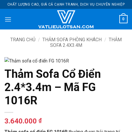
Bỏ
CHẤT LƯỢNG CAO, GIÁ CẢ CẠNH TRANH, DỊCH VỤ CHUYÊN NGHIỆP
qua
nội
0
dung
TRANG CHỦ
/
THẢM SOFA PHÒNG KHÁCH
/
THẢM
SOFA 2.4X3.4M
Thảm Sofa Cổ Điển
2.4*3.4m – Mã FG
1016R
3.640.000
₫
Thảm sofa cổ điển FG 1016R
thường được trải trang trí