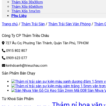
Thảm Xốp 30x30cm
Thảm Xốp 60x60cm
Thảm Xốp 1mx1m
Phụ Liệu
Trang chủ
/
Thảm Trải Sàn
/
Thảm Trải Sàn Văn Phòng
/
Thảm G
Công Ty CP Thảm Triều Châu
727 Âu Cơ, Phường Tân Thành, Quận Tân Phú, TPHCM
0915 802 807
0909 623 077
kinhdoanh@trieuchau.com
Sản Phẩm Bán Chạy
Sàn Nhựa 
Từ Khoá Sản Phẩm
Thảm nỉ hoa văn