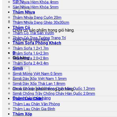
Sàn Nhựa Hèm Khóa 4mm
Sàn Nhựa Hèm Khóa 5mm
Thảm Nhựa
Thảm Nhựa Dạng Cuộn 20m
Thảm Nhựa Dạng Ghép 30x30cm
Thảm Cỏ
Chưa có sản phẩm trong giỏ hàng.
Thảm Cỏ Trải Sân Vườn
Thảm Cỏ Treo Tường Trang Trí
Quay trở lại cửa hàng
Thảm Sofa Phòng Khách
Thảm Sofa 1.2×1.7m
0
Thảm Sofa 1.6×2.3m
Giỏ hàng
Thảm Sofa 2.0×2.8m
Thảm Sofa 2.4×3.4m
Simili
Simili Mỏng Việt Nam 0.5mm
Simili Dày Xốp Việt Nam 1.5mm
Simili Dày Xốp Thái Lan 1.8mm
Simili Chống Trầy Chống Cháy Hàn Quốc 1.2mm
Chưa có sản phẩm trong giỏ hàng.
Simili Chống Trầy Chống Cháy Hàn Quốc 2.0mm
Quay trở lại cửa hàng
Thảm Lau Chân
Thảm Lau Chân Văn Phòng
Thảm Lau Chân Gia Đình
Thảm Xốp