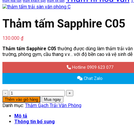
T
thảm hoa văn
thảm khách sạn
thảm lót sàn
Thảm tấm Sapphire C05
130.000
₫
Thảm tấm Sapphire C05
thường được dùng làm thảm trải văn ph
trường, phòng gym, cầu thang v.v… với độ bền cao và vệ sinh dễ
Hotline 0909 623 077
Chat Zalo
Thảm
tấm
Thêm vào giỏ hàng
Mua ngay
Sapphire
Danh mục:
Thảm Gạch Trải Văn Phòng
C05
số
Mô tả
lượng
Thông tin bổ sung