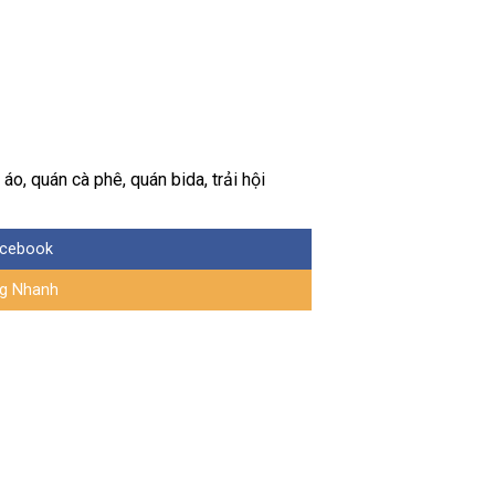
o, quán cà phê, quán bida, trải hội
acebook
g Nhanh