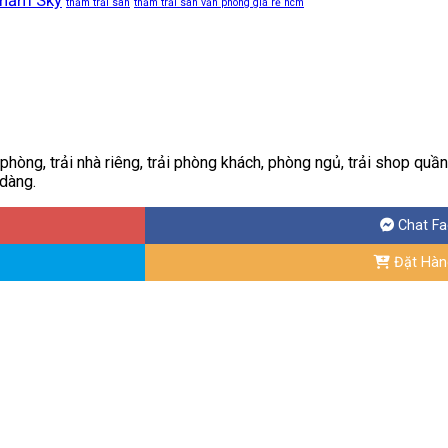
hảm Sky
thảm trải sàn
thảm trải sàn văn phòng giá rẻ hcm
òng, trải nhà riêng, trải phòng khách, phòng ngủ, trải shop quần á
 dàng.
Chat F
Đặt Hàn