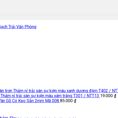
ạch Trải Văn Phòng
Thảm nỉ trải sàn sự kiện màu xanh dương đậm T402 / N
Thảm nỉ trải sàn sự kiện màu xám trắng T301 / NTT13
19.000
₫
Vân Gỗ Có Keo Sẵn 2mm Mã 008
85.000
₫