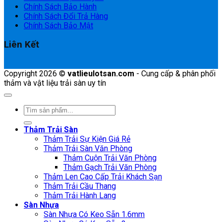
Chính Sách Bảo Hành
Chính Sách Đổi Trả Hàng
Chính Sách Bảo Mật
Liên Kết
Copyright 2026 ©
vatlieulotsan.com
- Cung cấp & phân phối
thảm và vật liệu trải sàn uy tín
Tìm
kiếm:
Thảm Trải Sàn
Thảm Trải Sự Kiện Giá Rẻ
Thảm Trải Sàn Văn Phòng
Thảm Cuộn Trải Văn Phòng
Thảm Gạch Trải Văn Phòng
Thảm Len Cao Cấp Trải Khách Sạn
Thảm Trải Cầu Thang
Thảm Trải Hành Lang
Sàn Nhựa
Sàn Nhựa Có Keo Sẵn 1.6mm