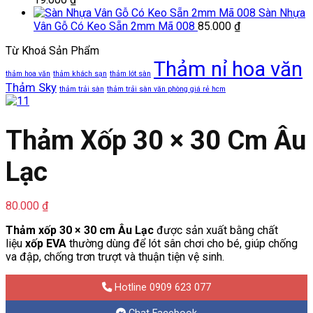
Sàn Nhựa
Vân Gỗ Có Keo Sẵn 2mm Mã 008
85.000
₫
Từ Khoá Sản Phẩm
Thảm nỉ hoa văn
thảm hoa văn
thảm khách sạn
thảm lót sàn
Thảm Sky
thảm trải sàn
thảm trải sàn văn phòng giá rẻ hcm
Thảm Xốp 30 × 30 Cm Âu
Lạc
80.000
₫
Thảm xốp 30 × 30 cm Âu Lạc
được sản xuất bằng chất
liệu
xốp EVA
thường dùng để lót sân chơi cho bé, giúp chống
va đập, chống trơn trượt và thuận tiện vệ sinh.
Hotline 0909 623 077