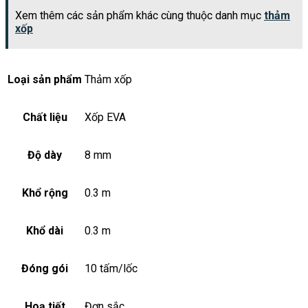
Xem thêm các sản phẩm khác cùng thuộc danh mục
thảm
xốp
Loại sản phẩm
Thảm xốp
Chất liệu
Xốp EVA
Độ dày
8 mm
Khổ rộng
0.3 m
Khổ dài
0.3 m
Đóng gói
10 tấm/lốc
Hoạ tiết
Đơn sắc