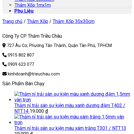
Thảm Xốp 1mx1m
Phụ Liệu
Trang chủ
/
Thảm Xốp
/
Thảm Xốp 30x30cm
Công Ty CP Thảm Triều Châu
727 Âu Cơ, Phường Tân Thành, Quận Tân Phú, TPHCM
0915 802 807
0909 623 077
kinhdoanh@trieuchau.com
Sản Phẩm Bán Chạy
Thảm nỉ trải sàn sự kiện màu xanh dương đậm T402 /
NTT14
19.000
₫
Thảm nỉ trải sàn sự kiện màu xám trắng T301 / NTT13
19.000
₫