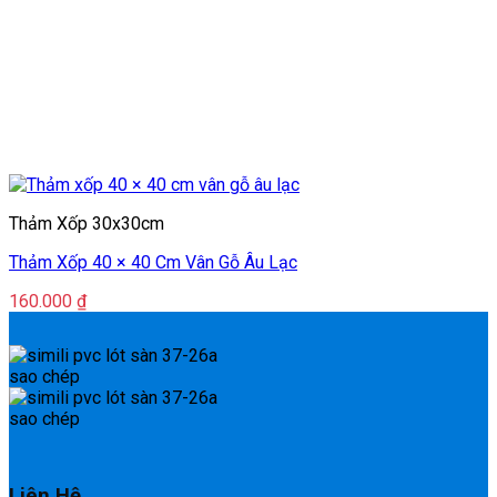
Thảm Xốp 30x30cm
Thảm Xốp 40 × 40 Cm Vân Gỗ Âu Lạc
160.000
₫
Liên Hệ