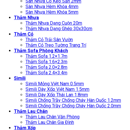
Sàn Nhựa Có Keo Sẵn 2mm
Sàn Nhựa Hèm Khóa 4mm
Sàn Nhựa Hèm Khóa 5mm
Thảm Nhựa
Thảm Nhựa Dạng Cuộn 20m
Thảm Nhựa Dạng Ghép 30x30cm
Thảm Cỏ
Thảm Cỏ Trải Sân Vườn
Thảm Cỏ Treo Tường Trang Trí
Thảm Sofa Phòng Khách
Thảm Sofa 1.2×1.7m
Thảm Sofa 1.6×2.3m
Thảm Sofa 2.0×2.8m
Thảm Sofa 2.4×3.4m
Simili
Simili Mỏng Việt Nam 0.5mm
Simili Dày Xốp Việt Nam 1.5mm
Simili Dày Xốp Thái Lan 1.8mm
Simili Chống Trầy Chống Cháy Hàn Quốc 1.2mm
Simili Chống Trầy Chống Cháy Hàn Quốc 2.0mm
Thảm Lau Chân
Thảm Lau Chân Văn Phòng
Thảm Lau Chân Gia Đình
Thảm Xốp