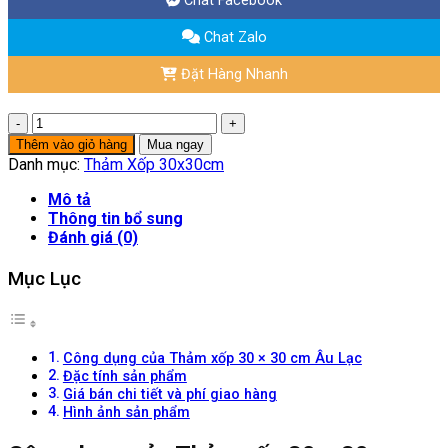
Chat Facebook
Chat Zalo
Đặt Hàng Nhanh
Thảm
Xốp
Thêm vào giỏ hàng
Mua ngay
30
Danh mục:
Thảm Xốp 30x30cm
×
30
Mô tả
Cm
Thông tin bổ sung
Âu
Đánh giá (0)
Lạc
số
Mục Lục
lượng
Công dụng của Thảm xốp 30 × 30 cm Âu Lạc
Đặc tính sản phẩm
Giá bán chi tiết và phí giao hàng
Hình ảnh sản phẩm