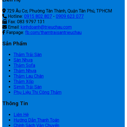
729 Âu Cơ, Phường Tân Thành, Quận Tân Phú, TPHCM
Hotline:
0915 802 807
-
0909 623 077
Fax: 083 9797 131
Email:
kinhdoanh@trieuchau.com
Fanpage:
fb.com/thamtraisantrieuchau
Sản Phẩm
Thảm Trải Sàn
Sàn Nhựa
Thảm Sofa
Thảm Nhựa
Thảm Lau Chân
Thảm Xốp
Simili Trải Sàn
Phụ Liệu Thi Công Thảm
Thông Tin
Liên Hệ
Hướng Dẫn Thanh Toán
Chính Sách Vận Chuyển