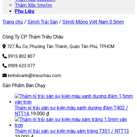
Thảm Xốp 1mx1m
Phụ Liệu
Trang chủ
/
Simili Trải Sàn
/
Simili Mỏng Việt Nam 0.5mm
Công Ty CP Thảm Triều Châu
727 Âu Cơ, Phường Tân Thành, Quận Tân Phú, TPHCM
0915 802 807
0909 623 077
kinhdoanh@trieuchau.com
Sản Phẩm Bán Chạy
Thảm nỉ trải sàn sự kiện màu xanh dương đậm T402 /
NTT14
19.000
₫
Thảm nỉ trải sàn sự kiện màu xám trắng T301 / NTT13
19.000
₫