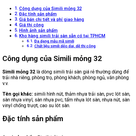
32
số
Công dụng của Simili mỏng 32
lượng
Đặc tính sản phẩm
Giá bán chi tiết và phí giao hàng
Giá thi công
Hình ảnh sản phẩm
Kho hàng simili trải sàn sẵn có tại TPHCM
Đa dạng mẫu mã simili
Chất liệu simili dẻo dai, dễ thi công
Công dụng của Simili mỏng 32
Simili mỏng 32
là dòng simili trải sàn giá rẻ thường dùng để
trải nhà riêng, phòng trọ, phòng khách, phòng ngủ, văn phòng
v.v.
Tên gọi khác:
simili hình nút, thảm nhựa trải sàn, pvc lót sàn,
sàn nhựa vinyl, sàn nhựa pvc, tấm nhựa lót sàn, nhựa nút, sàn
vinyl chống trượt, cao su lót sàn.
Đặc tính sản phẩm