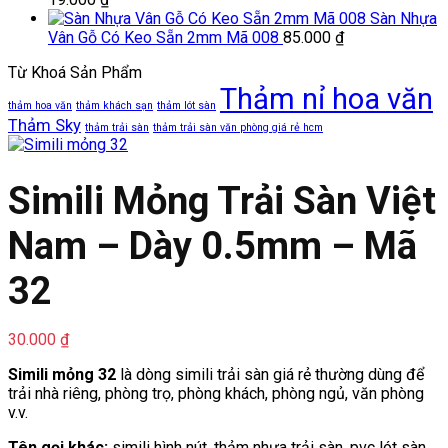
Sàn Nhựa
Vân Gỗ Có Keo Sẵn 2mm Mã 008
85.000
₫
Từ Khoá Sản Phẩm
Thảm nỉ hoa văn
thảm hoa văn
thảm khách sạn
thảm lót sàn
Thảm Sky
thảm trải sàn
thảm trải sàn văn phòng giá rẻ hcm
Simili Mỏng Trải Sàn Việt
Nam – Dày 0.5mm – Mã
32
30.000
₫
Simili mỏng 32
là dòng simili trải sàn giá rẻ thường dùng để
trải nhà riêng, phòng trọ, phòng khách, phòng ngủ, văn phòng
v.v.
Tên gọi khác:
simili hình nút, thảm nhựa trải sàn, pvc lót sàn,