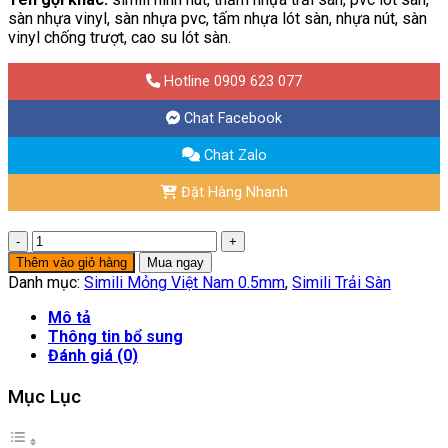
sàn nhựa vinyl, sàn nhựa pvc, tấm nhựa lót sàn, nhựa nút, sàn
vinyl chống trượt, cao su lót sàn.
Hotline 0909 623 077
Chat Facebook
Chat Zalo
Đặt Hàng Nhanh
Simili
Mỏng
Thêm vào giỏ hàng
Mua ngay
Trải
Danh mục:
Simili Mỏng Việt Nam 0.5mm
,
Simili Trải Sàn
Sàn
Việt
Mô tả
Nam
Thông tin bổ sung
-
Đánh giá (0)
Dày
0.5mm
Mục Lục
-
Mã