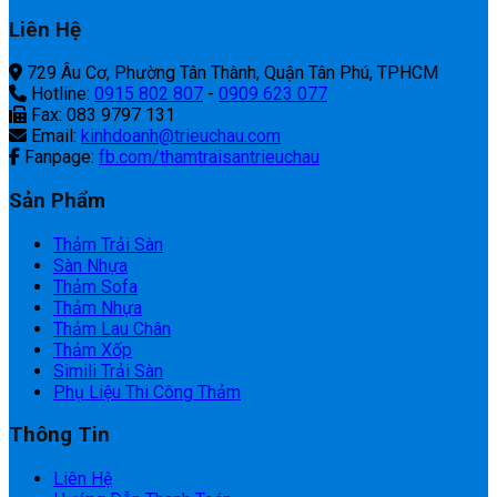
Liên Hệ
729 Âu Cơ, Phường Tân Thành, Quận Tân Phú, TPHCM
Hotline:
0915 802 807
-
0909 623 077
Fax: 083 9797 131
Email:
kinhdoanh@trieuchau.com
Fanpage:
fb.com/thamtraisantrieuchau
Sản Phẩm
Thảm Trải Sàn
Sàn Nhựa
Thảm Sofa
Thảm Nhựa
Thảm Lau Chân
Thảm Xốp
Simili Trải Sàn
Phụ Liệu Thi Công Thảm
Thông Tin
Liên Hệ