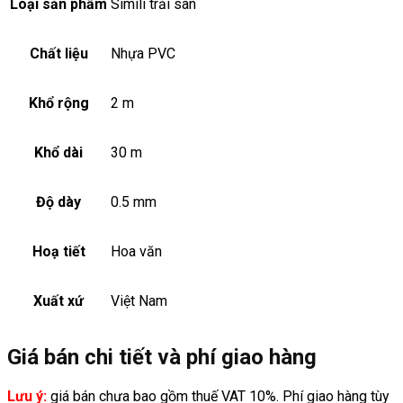
Loại sản phẩm
Simili trải sàn
Chất liệu
Nhựa PVC
Khổ rộng
2 m
Khổ dài
30 m
Độ dày
0.5 mm
Hoạ tiết
Hoa văn
Xuất xứ
Việt Nam
Giá bán chi tiết và phí giao hàng
Lưu ý:
giá bán chưa bao gồm thuế VAT 10%. Phí giao hàng tùy