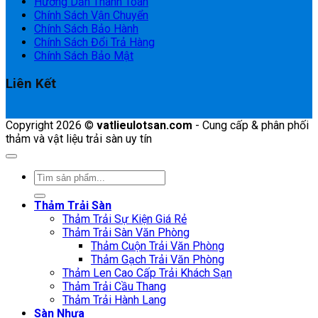
Hướng Dẫn Thanh Toán
Chính Sách Vận Chuyển
Chính Sách Bảo Hành
Chính Sách Đổi Trả Hàng
Chính Sách Bảo Mật
Liên Kết
Copyright 2026 ©
vatlieulotsan.com
- Cung cấp & phân phối
thảm và vật liệu trải sàn uy tín
Tìm
kiếm:
Thảm Trải Sàn
Thảm Trải Sự Kiện Giá Rẻ
Thảm Trải Sàn Văn Phòng
Thảm Cuộn Trải Văn Phòng
Thảm Gạch Trải Văn Phòng
Thảm Len Cao Cấp Trải Khách Sạn
Thảm Trải Cầu Thang
Thảm Trải Hành Lang
Sàn Nhựa