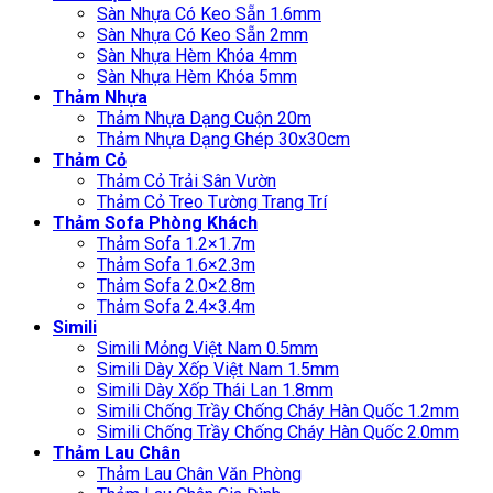
Sàn Nhựa Có Keo Sẵn 1.6mm
Sàn Nhựa Có Keo Sẵn 2mm
Sàn Nhựa Hèm Khóa 4mm
Sàn Nhựa Hèm Khóa 5mm
Thảm Nhựa
Thảm Nhựa Dạng Cuộn 20m
Thảm Nhựa Dạng Ghép 30x30cm
Thảm Cỏ
Thảm Cỏ Trải Sân Vườn
Thảm Cỏ Treo Tường Trang Trí
Thảm Sofa Phòng Khách
Thảm Sofa 1.2×1.7m
Thảm Sofa 1.6×2.3m
Thảm Sofa 2.0×2.8m
Thảm Sofa 2.4×3.4m
Simili
Simili Mỏng Việt Nam 0.5mm
Simili Dày Xốp Việt Nam 1.5mm
Simili Dày Xốp Thái Lan 1.8mm
Simili Chống Trầy Chống Cháy Hàn Quốc 1.2mm
Simili Chống Trầy Chống Cháy Hàn Quốc 2.0mm
Thảm Lau Chân
Thảm Lau Chân Văn Phòng